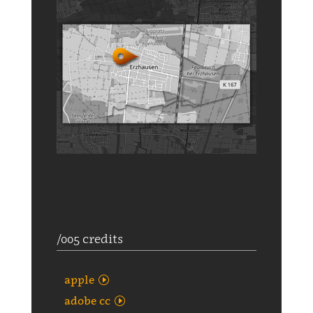
/005 credits
apple
adobe cc