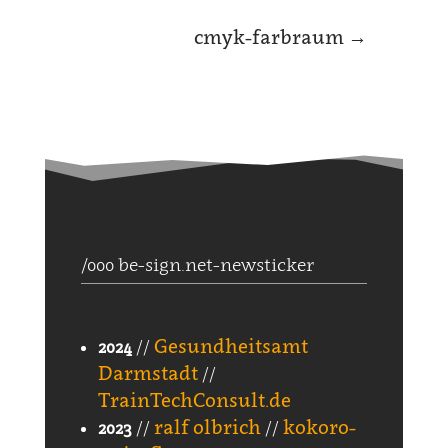
cmyk-farbraum
→
/000 be-sign.net-newsticker
Gesundheitsamt
2024
//
Darmstadt
//
TrainTechConsult.de
ralf olbrich
kokoro-
2023
//
//