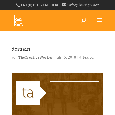
info@be-sign.net
+49 (0)151 50 411 034
domain
von
|
Juli 15, 2018
|
,
TheCreativeWorker
d
lexicon