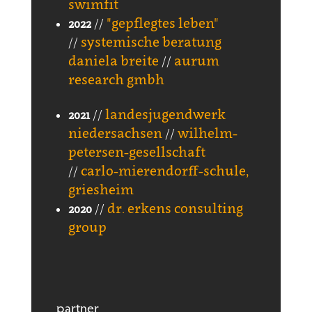
swimfit
"gepflegtes leben"
2022
//
systemische beratung
//
daniela breite
aurum
//
research gmbh
landesjugendwerk
2021
//
niedersachsen
wilhelm-
//
petersen-gesellschaft
carlo-mierendorff-schule,
//
griesheim
dr. erkens consulting
2020
//
group
partner