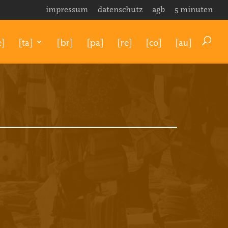
impressum
datenschutz
agb
5 minuten
e]
[ta]
[br]
[pa]
[re]
[co]
[au]