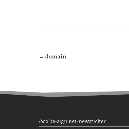
←
domain
/000 be-sign.net-newsticker