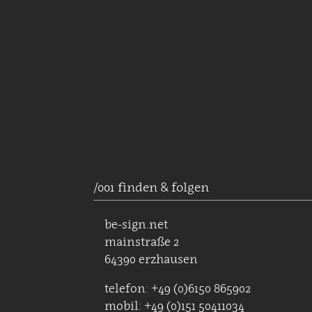
/001 finden & folgen
be-sign.net
mainstraße 2
64390 erzhausen
telefon: +49 (0)6150 865902
mobil: +49 (0)151 50411034