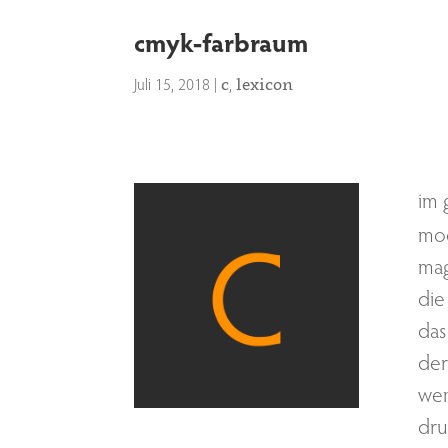
cmyk-farbraum
Juli 15, 2018
|
,
c
lexicon
im 
mod
mag
die
das
der
wen
dru