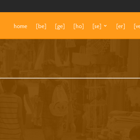
home
[be]
[ge]
[ho]
[se]
[er]
[v