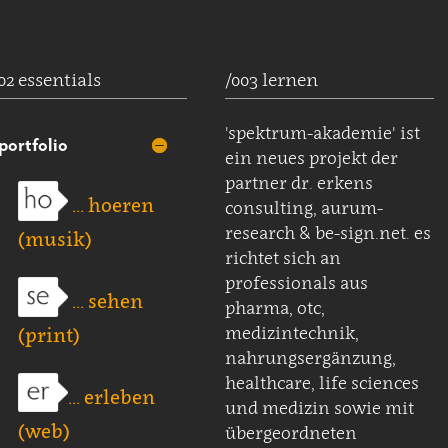
02 essentials
/003 lernen
'spektrum-akademie' ist
portfolio
ein neues projekt der
partner dr. erkens
... hoeren
consulting, aurum-
research & be-sign.net. es
(musik)
richtet sich an
professionals aus
... sehen
pharma, otc,
medizintechnik,
(print)
nahrungsergänzung,
healthcare, life sciences
... erleben
und medizin sowie mit
(web)
übergeordneten