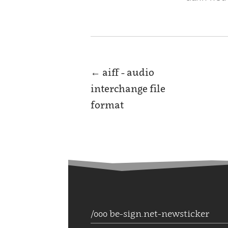
←
aiff - audio
interchange file
format
/000 be-sign.net-newsticker