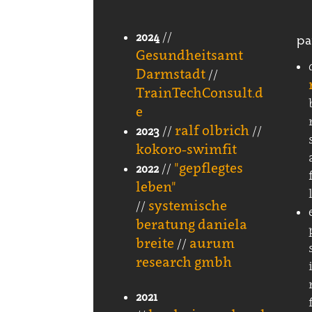
pa
2024
//
Gesundheitsamt
Darmstadt
//
TrainTechConsult.d
e
ralf olbrich
2023
//
//
kokoro-swimfit
"gepflegtes
2022
//
leben"
systemische
//
beratung daniela
breite
aurum
//
research gmbh
2021