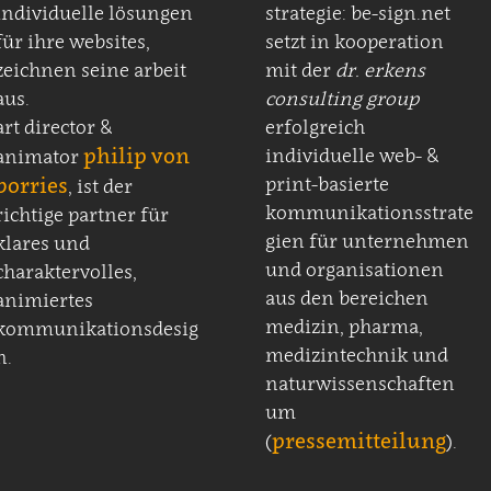
individuelle lösungen
strategie: be-sign.net
für ihre websites,
setzt in kooperation
zeichnen seine arbeit
mit der
dr. erkens
aus.
consulting group
art director &
erfolgreich
philip von
individuelle web- &
animator
borries
print-basierte
, ist der
kommunikationsstrate
richtige partner für
gien für unternehmen
klares und
und organisationen
charaktervolles,
aus den bereichen
animiertes
medizin, pharma,
kommunikationsdesig
medizintechnik und
n.
naturwissenschaften
um
pressemitteilung
(
).