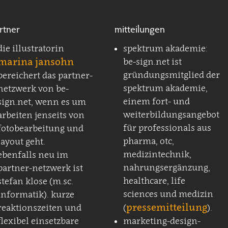
rtner
mitteilungen
die illustratorin
spektrum akademie:
marina jansohn
be-sign.net ist
gründungsmitglied der
bereichert das partner-
spektrum akademie,
netzwerk von be-
einem fort- und
sign.net, wenn es um
weiterbildungsangebot
arbeiten jenseits von
für professionals aus
fotobearbeitung und
pharma, otc,
layout geht.
medizintechnik,
ebenfalls neu im
nahrungsergänzung,
partner-netzwerk ist
healthcare, life
stefan klose (m.sc.
sciences und medizin
informatik). kurze
pressemitteilung
reaktionszeiten und
(
).
flexibel einsetzbare
marketing-design-