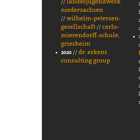
landesjugendwerk
//
niedersachsen
wilhelm-petersen-
//
gesellschaft
carlo-
//
mierendorff-schule,
griesheim
dr. erkens
2020
//
consulting group