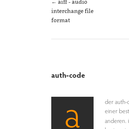
←
aiff - audio
interchange file
format
auth-code
der auth-
einer be
anderen. 