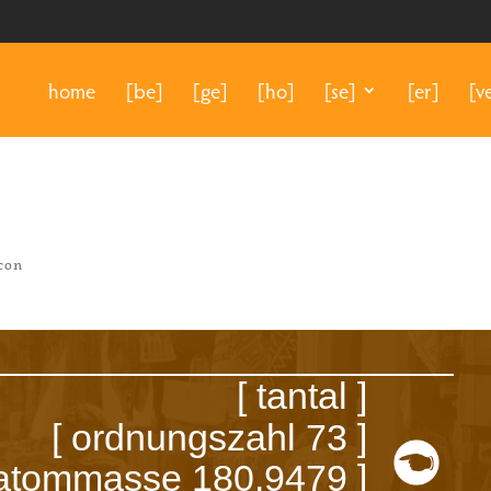
home
[be]
[ge]
[ho]
[se]
[er]
[v
icon