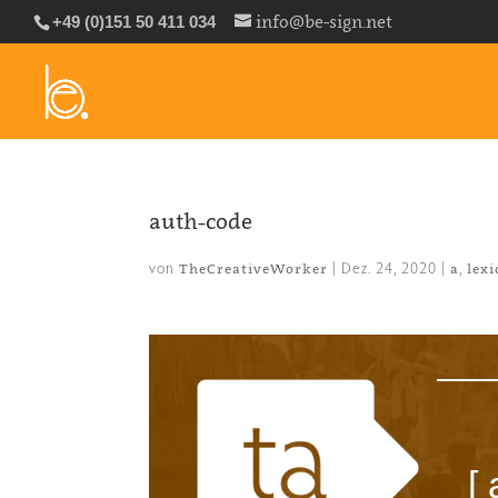
info@be-sign.net
+49 (0)151 50 411 034
auth-code
von
|
Dez. 24, 2020
|
,
TheCreativeWorker
a
lex