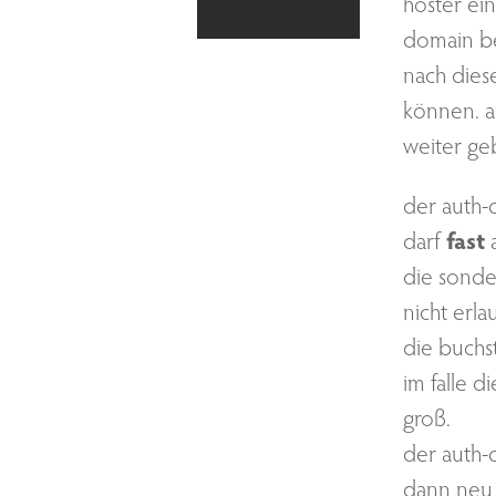
hoster ein
domain be
nach die
können. a
weiter ge
der auth-
darf
fast
a
die sond
nicht erl
die buchst
im falle d
groß.
der auth-
dann neu 