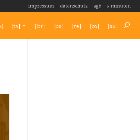
impressum
datenschutz
agb
5 minuten
e]
[ta]
[br]
[pa]
[re]
[co]
[au]