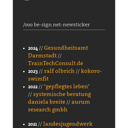
/000 be-sign.net-newsticker
Gesundheitsamt
2024
//
Darmstadt
//
TrainTechConsult.de
ralf olbrich
kokoro-
2023
//
//
swimfit
"gepflegtes leben"
2022
//
systemische beratung
//
daniela breite
aurum
//
research gmbh
landesjugendwerk
2021
//