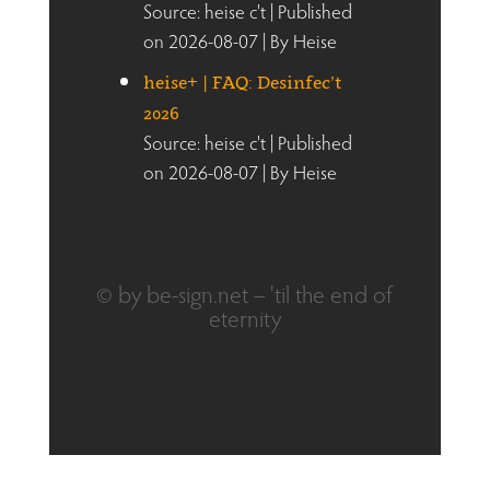
Source: heise c't
Published
on 2026-08-07
By Heise
heise+ | FAQ: Desinfec’t
2026
Source: heise c't
Published
on 2026-08-07
By Heise
© by be-sign.net – 'til the end of
eternity