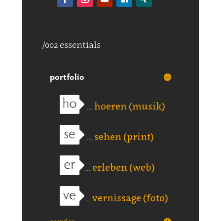
/002 essentials
portfolio
... hoeren (musik)
... sehen (print)
... erleben (web)
... vernissage (foto)