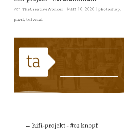
von
|
März 10, 2020
|
,
TheCreativeWorker
photoshop
,
pixel
tutorial
←
hifi-projekt - #02 knopf