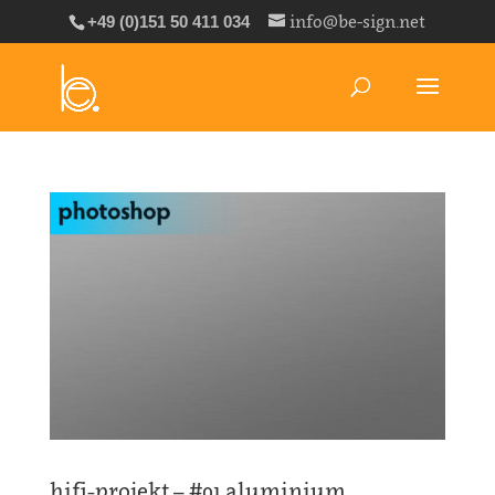
info@be-sign.net
+49 (0)151 50 411 034
hifi-projekt – #01 aluminium