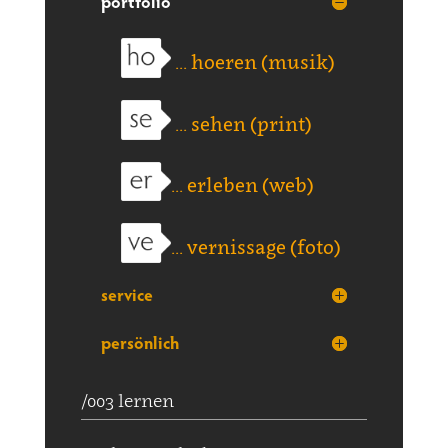
portfolio
... hoeren (musik)
... sehen (print)
... erleben (web)
... vernissage (foto)
service
persönlich
/003 lernen