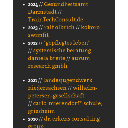
Gesundheitsamt
2024
//
Darmstadt
//
TrainTechConsult.de
ralf olbrich
kokoro-
2023
//
//
swimfit
"gepflegtes leben"
2022
//
systemische beratung
//
daniela breite
aurum
//
research gmbh
landesjugendwerk
2021
//
niedersachsen
wilhelm-
//
petersen-gesellschaft
carlo-mierendorff-schule,
//
griesheim
dr. erkens consulting
2020
//
group