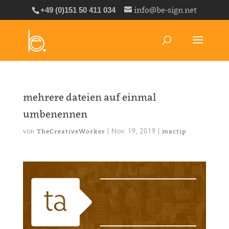
info@be-sign.net
+49 (0)151 50 411 034
mehrere dateien auf einmal
umbenennen
von
|
Nov. 19, 2019
|
TheCreativeWorker
mactip