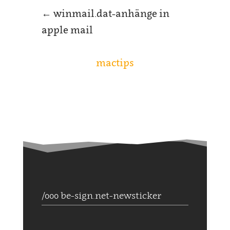
←
winmail.dat-anhänge in
apple mail
mactips
/000 be-sign.net-newsticker