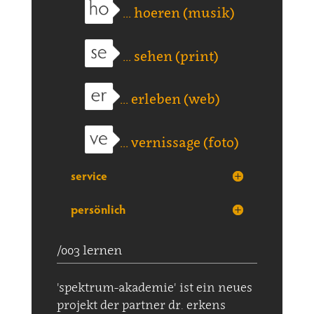
... hoeren (musik)
... sehen (print)
... erleben (web)
... vernissage (foto)
service
persönlich
/003 lernen
'spektrum-akademie' ist ein neues
projekt der partner dr. erkens