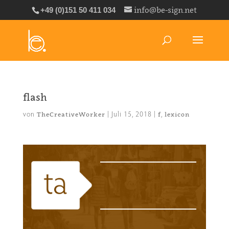
info@be-sign.net
+49 (0)151 50 411 034
flash
von
|
Juli 15, 2018
|
,
TheCreativeWorker
f
lexicon