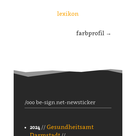
lexikon
farbprofil
→
/000 be-sign.net-newsticker
Gesundheitsamt
2024
//
Darmstadt
//