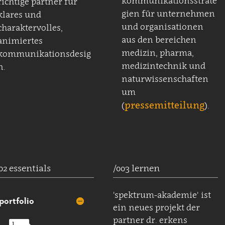
kommunikationsstrate
richtige partner für
gien für unternehmen
klares und
und organisationen
charaktervolles,
aus den bereichen
animiertes
medizin, pharma,
kommunikationsdesig
medizintechnik und
n.
naturwissenschaften
um
pressemitteilung
(
).
02 essentials
/003 lernen
'spektrum-akademie' ist
portfolio
ein neues projekt der
partner dr. erkens