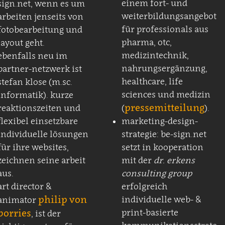
einem fort- und
sign.net, wenn es um
weiterbildungsangebot
arbeiten jenseits von
für professionals aus
fotobearbeitung und
pharma, otc,
layout geht.
medizintechnik,
ebenfalls neu im
nahrungsergänzung,
partner-netzwerk ist
healthcare, life
stefan klose (m.sc.
sciences und medizin
informatik). kurze
pressemitteilung
reaktionszeiten und
(
).
flexibel einsetzbare
marketing-design-
individuelle lösungen
strategie: be-sign.net
für ihre websites,
setzt in kooperation
zeichnen seine arbeit
mit der
dr. erkens
aus.
consulting group
art director &
erfolgreich
philip von
individuelle web- &
animator
borries
print-basierte
, ist der