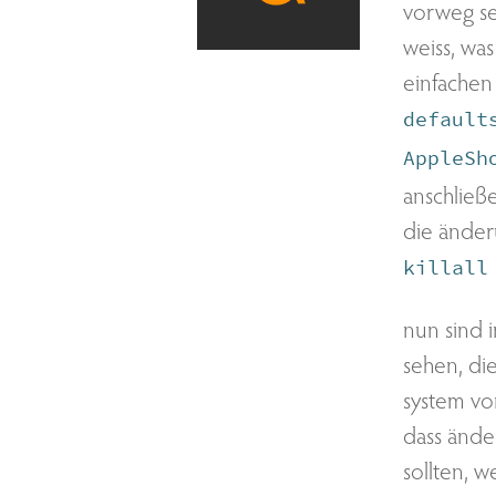
vorweg sei
weiss, wa
einfachen 
default
AppleSh
anschließ
die änder
killall
nun sind 
sehen, di
system vo
dass ände
sollten, 