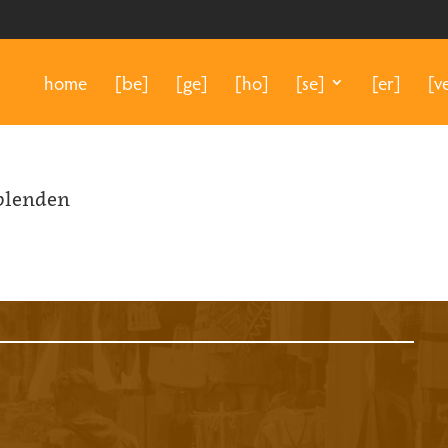
home
[be]
[ge]
[ho]
[se]
[er]
[v
sblenden