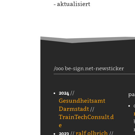
- aktualisiert
/000 be-sign.net-newsticker
pa
2024
//
Gesundheitsamt
Darmstadt
//
TrainTechConsult.d
e
ralf olbrich
2023
//
//