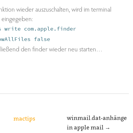
nktion wieder auszuschalten, wird im terminal
 eingegeben:
s write com.apple.finder
owAllFiles false
ließend den finder wieder neu starten…
winmail.dat-anhänge
mactips
in apple mail
→