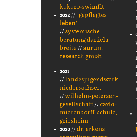
kokoro-swimfit
"gepflegtes
2022
//
leben"
systemische
//
beratung daniela
breite
aurum
//
research gmbh
2021
landesjugendwerk
//
niedersachsen
wilhelm-petersen-
//
gesellschaft
carlo-
//
mierendorff-schule,
griesheim
dr. erkens
2020
//
consulting group