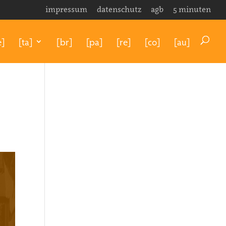
impressum
datenschutz
agb
5 minuten
e]
[ta]
[br]
[pa]
[re]
[co]
[au]