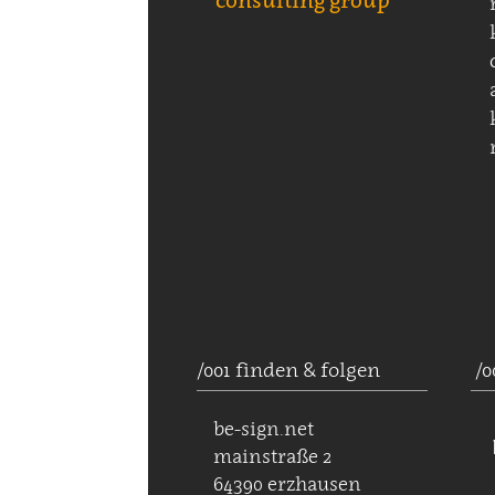
/001 finden & folgen
/0
be-sign.net
mainstraße 2
64390 erzhausen