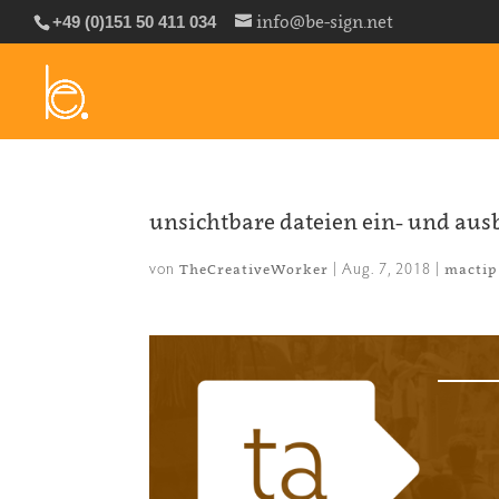
info@be-sign.net
+49 (0)151 50 411 034
unsichtbare dateien ein- und au
von
|
Aug. 7, 2018
|
TheCreativeWorker
mactip