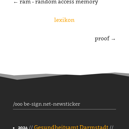
←
ram - random access memory
lexikon
proof
→
/000 be-sign.net-newsticker
Gesundheitsamt Darmstadt
2024
//
//