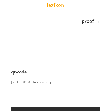
lexikon
proof
→
qr-code
Juli 15, 2018
|
,
lexicon
q